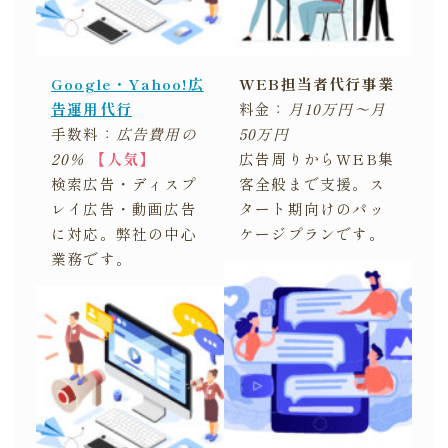
Google・Yahoo!広
WEB担当者代行事業
告運用代行
料金：
月10万円～月
手数料：
広告費用の
50万円
20％
【人気
】
広告周りからWEB集
検索広告・ディスプ
客全般まで支援。ス
レイ広告・動画広告
タート期向けのパッ
に対応。弊社の中心
ケージプランです。
業務です。