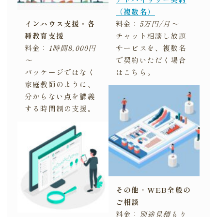
（複数名）
インハウス支援・各
料金：
5万円/月～
種教育支援
チャット相談し放題
料金：
1時間8,000円
サービスを、複数名
～
で契約いただく場合
パッケージではなく
はこちら。
家庭教師のように、
分からない点を講義
する時間制の支援。
その他
・
WEB全般の
ご相談
料金：
別途見積もり