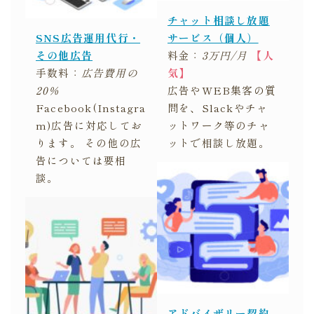
チャット相談し放題
SNS広告運用代行・
サービス（個人）
その他広告
料金：
3万円/月
【人
手数料：
広告費用の
気
】
20％
広告や
WEB集客の質
Facebook(Instagra
問
を、Slackやチャ
m)広告に対応してお
ットワーク等のチャ
ります。 その他の広
ットで相談し放題。
告については要相
談。
アドバイザリー契約